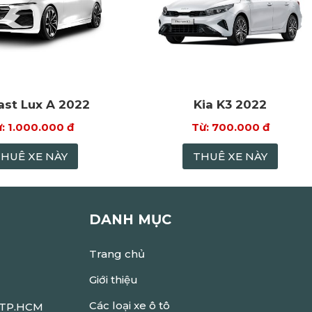
ast Lux A 2022
Kia K3 2022
1.000.000 đ
700.000 đ
THUÊ XE NÀY
THUÊ XE NÀY
DANH MỤC
Trang chủ
Giới thiệu
Các loại xe ô tô
, TP.HCM