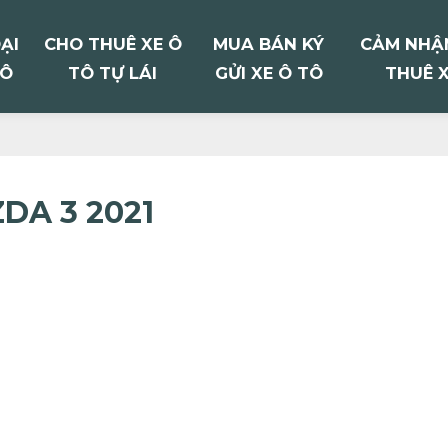
ẠI
CHO THUÊ XE Ô
MUA BÁN KÝ
CẢM NHẬN
TÔ
TÔ TỰ LÁI
GỬI XE Ô TÔ
THUÊ X
DA 3 2021