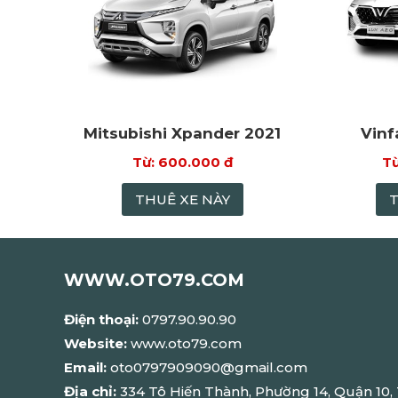
Mitsubishi Xpander 2021
Vinf
600.000 đ
THUÊ XE NÀY
WWW.OTO79.COM
Điện thoại:
0797.90.90.90
Website:
www.oto79.com
Email:
oto0797909090@gmail.com
Địa chỉ:
334 Tô Hiến Thành, Phường 14, Quận 10