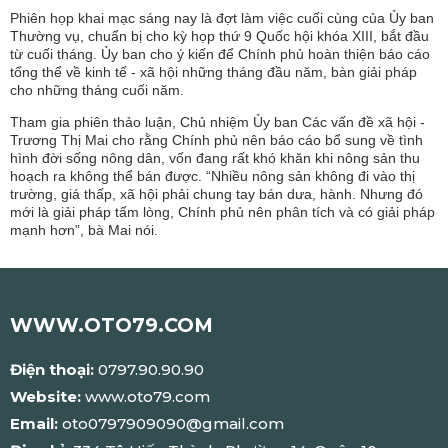
Phiên họp khai mạc sáng nay là đợt làm việc cuối cùng của Ủy ban
Thường vụ, chuẩn bị cho kỳ họp thứ 9 Quốc hội khóa XIII, bắt đầu
từ cuối tháng. Ủy ban cho ý kiến để Chính phủ hoàn thiện báo cáo
tổng thể về kinh tế - xã hội những tháng đầu năm, bàn giải pháp
cho những tháng cuối năm.
Tham gia phiên thảo luận, Chủ nhiệm Ủy ban Các vấn đề xã hội -
Trương Thị Mai cho rằng Chính phủ nên báo cáo bổ sung về tình
hình đời sống nông dân, vốn đang rất khó khăn khi nông sản thu
hoạch ra không thể bán được. “Nhiều nông sản không đi vào thị
trường, giá thấp, xã hội phải chung tay bán dưa, hành. Nhưng đó
mới là giải pháp tấm lòng, Chính phủ nên phân tích và có giải pháp
mạnh hơn”, bà Mai nói.
WWW.OTO79.COM
Điện thoại:
0797.90.90.90
Website:
www.oto79.com
Email:
oto0797909090@gmail.com