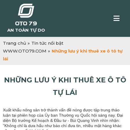
AN TOÀN TỰ DO
Trang chủ
»
Tin tức nổi bật
WWW.OTO79.COM
»
Những lưu ý khi thuê xe ô tô tự
lái
NHỮNG LƯU Ý KHI THUÊ XE Ô TÔ
TỰ LÁI
Xuất khẩu nông sản trở thành vấn đề nóng được tập trung thảo
luận tại phiên họp của Ủy ban Thường vụ Quốc hội sáng nay. Đại
diện Bộ trưởng Kế hoạch & Đầu tư - Bùi Quang Vinh nhìn nhận:
“Không chỉ là dưa hấu như báo chí đưa tin, nhiều mặt hàng khác