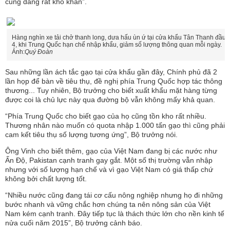
cũng đang rất khó khăn”.
Hàng nghìn xe tải chở thanh long, dưa hấu ùn ứ tại cửa khẩu Tân Thanh đầu 
4, khi Trung Quốc hạn chế nhập khẩu, giảm số lượng thông quan mỗi ngày.
Ảnh:
Quý Đoàn
Sau những lần ách tắc gạo tại cửa khẩu gần đây, Chính phủ đã 2
lần họp để bàn về tiêu thụ, đề nghị phía Trung Quốc hợp tác thông
thương... Tuy nhiên, Bộ trưởng cho biết xuất khẩu mặt hàng từng
được coi là chủ lực này qua đường bộ vẫn không mấy khả quan.
“Phía Trung Quốc cho biết gạo của họ cũng tồn kho rất nhiều.
Thương nhân nào muốn có quota nhập 1.000 tấn gạo thì cũng phải
cam kết tiêu thụ số lượng tương ứng”, Bộ trưởng nói.
Ông Vinh cho biết thêm, gạo của Việt Nam đang bị các nước như
Ấn Độ, Pakistan cạnh tranh gay gắt. Một số thị trường vẫn nhập
nhưng với số lượng hạn chế và vì gạo Việt Nam có giá thấp chứ
không bởi chất lượng tốt.
“Nhiều nước cũng đang tái cơ cấu nông nghiệp nhưng họ đi những
bước nhanh và vững chắc hơn chúng ta nên nông sản của Việt
Nam kém cạnh tranh. Đây tiếp tục là thách thức lớn cho nền kinh tế
nửa cuối năm 2015”, Bộ trưởng cảnh báo.